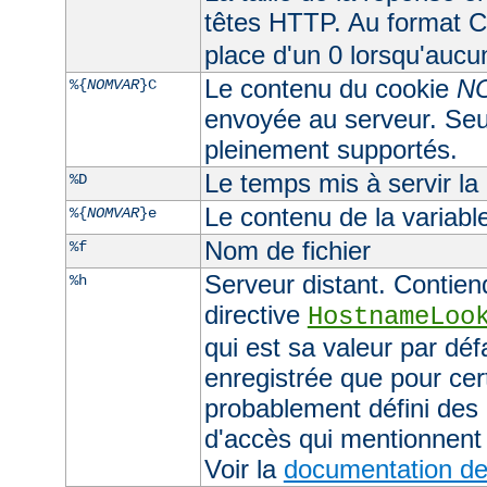
têtes HTTP. Au format CL
place d'un 0 lorsqu'aucu
Le contenu du cookie
N
%{
NOMVAR
}C
envoyée au serveur. Seul
pleinement supportés.
Le temps mis à servir la
%D
Le contenu de la variab
%{
NOMVAR
}e
Nom de fichier
%f
Serveur distant. Contiend
%h
directive
HostnameLoo
qui est sa valeur par déf
enregistrée que pour cer
probablement défini des 
d'accès qui mentionnent 
Voir la
documentation de