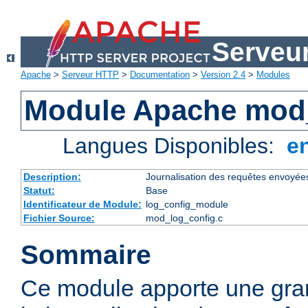
Serveu
Apache
>
Serveur HTTP
>
Documentation
>
Version 2.4
>
Modules
Module Apache mod
Langues Disponibles:
e
Description:
Journalisation des requêtes envoyée
Statut:
Base
Identificateur de Module:
log_config_module
Fichier Source:
mod_log_config.c
Sommaire
Ce module apporte une gra