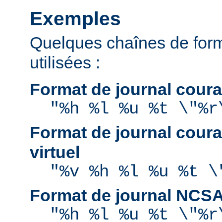
Exemples
Quelques chaînes de for
utilisées :
Format de journal coura
"%h %l %u %t \"%r
Format de journal coura
virtuel
"%v %h %l %u %t \
Format de journal NCS
"%h %l %u %t \"%r