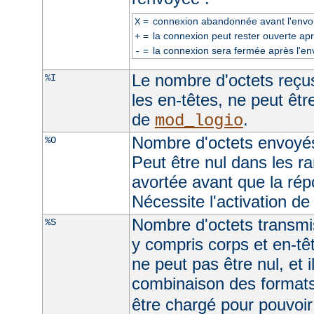
=
connexion abandonnée avant l'envoi
X
=
la connexion peut rester ouverte apr
+
=
la connexion sera fermée après l'en
-
Le nombre d'octets reçus
%I
les en-têtes, ne peut être
de
.
mod_logio
Nombre d'octets envoyés
%O
Peut être nul dans les r
avortée avant que la rép
Nécessite l'activation d
Nombre d'octets transmis
%S
y compris corps et en-t
ne peut pas être nul, et 
combinaison des format
être chargé pour pouvoir 