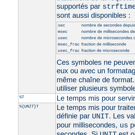
supportés par
strftim
sont aussi disponibles :
nombre de secondes depui
sec
nombre de millisecondes d
msec
nombre de microsecondes 
usec
fraction de milliseconde
msec_frac
fraction de microseconde
usec_frac
Ces symboles ne peuven
eux ou avec un formata
même chaîne de format.
utiliser plusieurs symbo
Le temps mis pour servir
%T
Le temps mis pour traite
%{
UNIT
}T
définie par
. Les va
UNIT
pour millisecondes,
p
us
secondes. Si
est om
UNIT