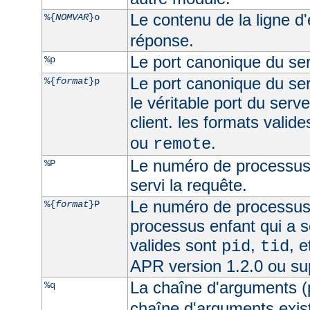
Le contenu de la ligne d
%{
NOMVAR
}o
réponse.
Le port canonique du ser
%p
Le port canonique du ser
%{
format
}p
le véritable port du serve
client. les formats valid
ou
.
remote
Le numéro de processus 
%P
servi la requête.
Le numéro de processus
%{
format
}P
processus enfant qui a s
valides sont
,
, 
pid
tid
APR version 1.2.0 ou su
La chaîne d'arguments (
%q
chaîne d'arguments exist