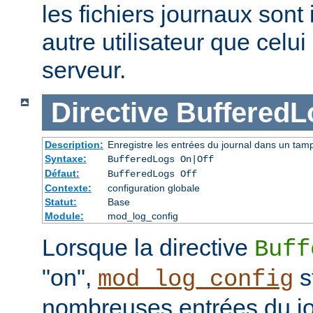
les fichiers journaux sont 
autre utilisateur que celu
serveur.
Directive
BufferedL
Description:
Enregistre les entrées du journal dans un tam
Syntaxe:
BufferedLogs On|Off
Défaut:
BufferedLogs Off
Contexte:
configuration globale
Statut:
Base
Module:
mod_log_config
Lorsque la directive
Buff
"on",
s
mod_log_config
nombreuses entrées du j