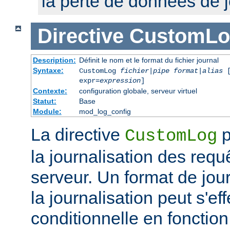
la perte de données de j
Directive
CustomLo
Description:
Définit le nom et le format du fichier journal
Syntaxe:
CustomLog
fichier
|
pipe
format
|
alias
[
expr=
expression
]
Contexte:
configuration globale, serveur virtuel
Statut:
Base
Module:
mod_log_config
La directive
p
CustomLog
la journalisation des req
serveur. Un format de journ
la journalisation peut s'e
conditionnelle en fonctio