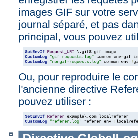
images GIF sur votre serv
journal séparé, et pas dan
principal, vous pouvez util
SetEnvIf
Request_URI
CustomLog
"gif-requests.log"
 common env
=
CustomLog
"nongif-requests.log"
 common env
=!
g
Ou, pour reproduire le c
l'ancienne directive Refe
pouvez utiliser :
SetEnvIf
Referer
CustomLog
"referer.log"
 referer env
=!
localref