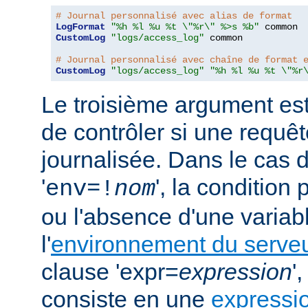
# Journal personnalisé avec alias de format
LogFormat
"%h %l %u %t \"%r\" %>s %b"
CustomLog
"logs/access_log"
 common

# Journal personnalisé avec chaîne de format 
CustomLog
"logs/access_log"
"%h %l %u %t \"%r
Le troisième argument est
de contrôler si une requêt
journalisée. Dans le cas 
'
', la condition
env=!
nom
ou l'absence d'une variabl
l'
environnement du serve
clause 'expr=
expression
'
consiste en une
expressi