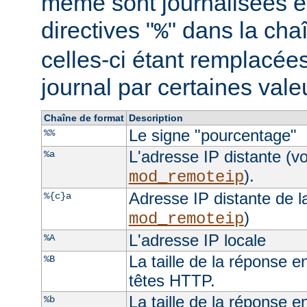
même sont journalisées e
directives "
" dans la cha
%
celles-ci étant remplacées
journal par certaines val
Chaîne de format
Description
Le signe "pourcentage"
%%
L'adresse IP distante (vo
%a
).
mod_remoteip
Adresse IP distante de l
%{c}a
)
mod_remoteip
L'adresse IP locale
%A
La taille de la réponse e
%B
têtes HTTP.
La taille de la réponse e
%b