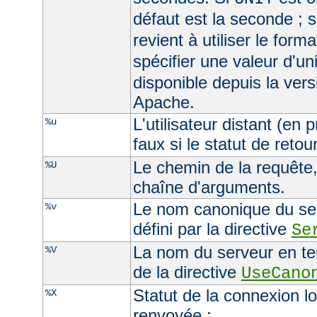
défaut est la seconde ; s
revient à utiliser le form
spécifier une valeur d'un
disponible depuis la ver
Apache.
L'utilisateur distant (en
%u
faux si le statut de retour
Le chemin de la requête, 
%U
chaîne d'arguments.
Le nom canonique du serv
%v
défini par la directive
Se
La nom du serveur en ten
%V
de la directive
UseCano
Statut de la connexion l
%X
renvoyée :