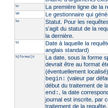
La première ligne de la 
%r
Le gestionnaire qui génèr
%R
Statut. Pour les requêtes 
%s
s'agit du statut de la req
la dernière.
Date à laquelle la requê
%t
anglais standard)
La date, sous la forme sp
%{
format
}t
devrait être au format é
(éventuellement localisé
(valeur par défau
begin:
début du traitement de l
, la date correspo
end:
journal est inscrite, par 
traitement de la requête