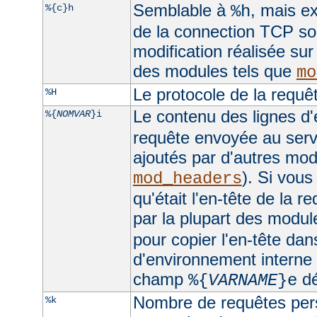
Semblable à
, mais ex
%{c}h
%h
de la connection TCP sou
modification réalisée sur
des modules tels que
mo
Le protocole de la requê
%H
Le contenu des lignes d'
%{
NOMVAR
}i
requête envoyée au serv
ajoutés par d'autres mo
). Si vous
mod_headers
qu'était l'en-tête de la r
par la plupart des module
pour copier l'en-tête dan
d'environnement interne e
champ
dé
%{
VARNAME
}e
Nombre de requêtes pers
%k