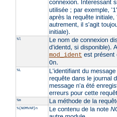
connexion. Interessant si
utilisée ; par exemple, '1
après la requête initiale, 
autrement, il s'agit toujo
initiale).
Le nom de connexion dis
%l
d'identd, si disponible). A
est présent 
mod_ident
.
On
L'identifiant du message 
%L
requête dans le journal d
message n'a été enregist
erreurs pour cette requê
La méthode de la requêt
%m
Le contenu de la note
N
%{
NOMVAR
}n
autre module.