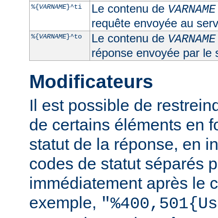
Le contenu de
%{
VARNAME
}^ti
VARNAME
requête envoyée au serv
Le contenu de
%{
VARNAME
}^to
VARNAME
réponse envoyée par le 
Modificateurs
Il est possible de restrein
de certains éléments en f
statut de la réponse, en i
codes de statut séparés p
immédiatement après le c
exemple,
"%400,501{Us