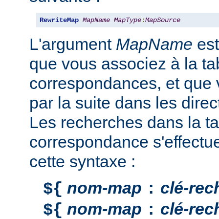
RewriteMap
MapName
MapType
:
MapSource
L'argument
MapName
est
que vous associez à la ta
correspondances, et que v
par la suite dans les direc
Les recherches dans la ta
correspondance s'effectu
cette syntaxe :
nom-map
clé-rec
${
:
nom-map
clé-rec
${
: