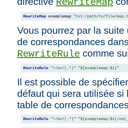
directive
com
RewriteMap
RewriteMap
 examplemap 
"txt:/path/to/file/map.
Vous pourrez par la suite u
de correspondances dans 
comme suit
RewriteRule
RewriteRule
"^/ex/(.*)"
"${examplemap:$1}"
Il est possible de spécifie
défaut qui sera utilisée si
table de correspondances 
RewriteRule
"^/ex/(.*)"
"${examplemap:$1|/not