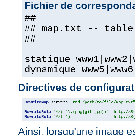
Fichier de correspond
##
## map.txt -- table
##
statique www1|www2|
dynamique www5|www6
Directives de configura
RewriteMap
 servers 
"rnd:/path/to/file/map.txt
RewriteRule
"^/(.*\.(png|gif|jpg))"
"http://$
RewriteRule
"^/(.*)"
"http://$
Ainsi, lorsqu'une image 