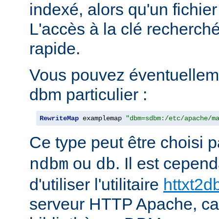
indexé, alors qu'un fichier
L'accès à la clé recherch
rapide.
Vous pouvez éventuelleme
dbm particulier :
RewriteMap
 examplemap 
"dbm=sdbm:/etc/apache/m
Ce type peut être choisi 
ou
. Il est cepe
ndbm
db
d'utiliser l'utilitaire
httxt2
serveur HTTP Apache, car i