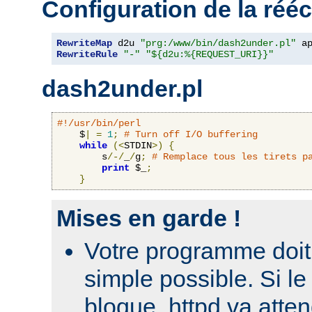
Configuration de la rééc
RewriteMap
 d2u 
"prg:/www/bin/dash2under.pl"
 a
RewriteRule
"-"
"${d2u:%{REQUEST_URI}}"
dash2under.pl
#!/usr/bin/perl
    $
|
=
1
;
# Turn off I/O buffering
while
(<
STDIN
>)
{
        s
/-/
_
/
g
;
# Remplace tous les tirets p
print
 $_
;
}
Mises en garde !
Votre programme doit 
simple possible. Si 
bloque, httpd va atte