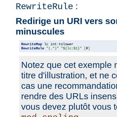
:
RewriteRule
Redirige un URI vers so
minuscules
RewriteMap
 lc int
:
RewriteRule
"(.*)"
"${lc:$1}"
[
R
]
Notez que cet exemple n'
titre d'illustration, et n
cas une recommandation
rendre des URLs insensi
vous devez plutôt vous t