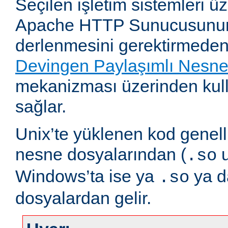
Seçilen işletim sistemleri 
Apache HTTP Sunucusunun
derlenmesini gerektirmeden
Devingen Paylaşımlı Nesn
mekanizması üzerinden kull
sağlar.
Unix’te yüklenen kod genell
nesne dosyalarından (
u
.so
Windows’ta ise ya
ya 
.so
dosyalardan gelir.