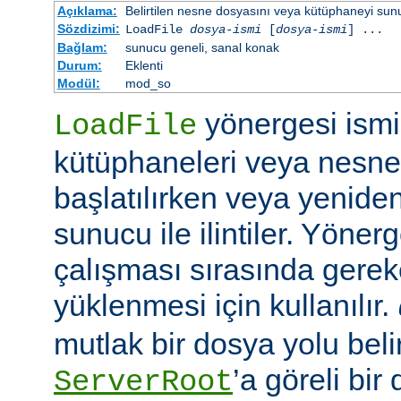
Açıklama:
Belirtilen nesne dosyasını veya kütüphaneyi sunucu 
Sözdizimi:
LoadFile
dosya-ismi
[
dosya-ismi
] ...
Bağlam:
sunucu geneli, sanal konak
Durum:
Eklenti
Modül:
mod_so
yönergesi ismi 
LoadFile
kütüphaneleri veya nesne
başlatılırken veya yeniden
sunucu ile ilintiler. Yöner
çalışması sırasında gerek
yüklenmesi için kullanılır.
mutlak bir dosya yolu belir
’a göreli bir
ServerRoot