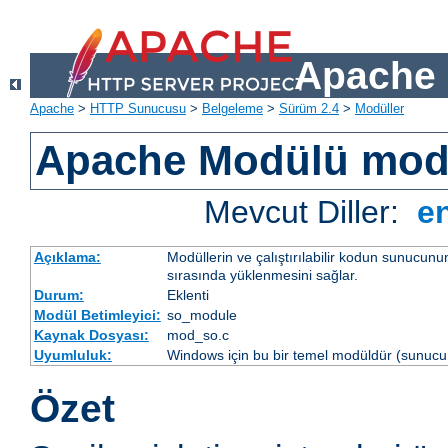
Apache 
Apache
>
HTTP Sunucusu
>
Belgeleme
>
Sürüm 2.4
>
Modüller
Apache Modülü mo
Mevcut Diller:
e
Açıklama:
Modüllerin ve çalıştırılabilir kodun sunucun
sırasında yüklenmesini sağlar.
Durum:
Eklenti
Modül Betimleyici:
so_module
Kaynak Dosyası:
mod_so.c
Uyumluluk:
Windows için bu bir temel modüldür (sunucu 
Özet