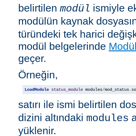
belirtilen
ismiyle e
modül
modülün kaynak dosyası
türündeki tek harici değiş
modül belgelerinde
Modül
geçer.
Örneğin,
LoadModule
status_module
 modules
/
mod_status
.
s
satırı ile ismi belirtilen d
dizini altındaki
a
modules
yüklenir.