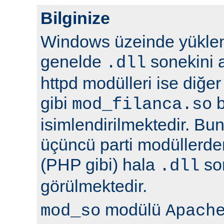
Bilginize
Windows üzeinde yüklene
genelde
sonekini a
.dll
httpd modülleri ise diğer
gibi
b
mod_filanca.so
isimlendirilmektedir. Bunu
üçüncü parti modüllerden
(PHP gibi) hala
son
.dll
görülmektedir.
modülü
mod_so
Apach