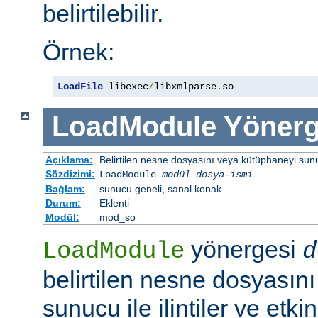
belirtilebilir.
Örnek:
LoadFile
 libexec
/
libxmlparse
.
so
LoadModule
Yönerg
Açıklama:
Belirtilen nesne dosyasını veya kütüphaneyi sunucu 
Sözdizimi:
LoadModule
modül dosya-ismi
Bağlam:
sunucu geneli, sanal konak
Durum:
Eklenti
Modül:
mod_so
yönergesi
LoadModule
d
belirtilen nesne dosyasın
sunucu ile ilintiler ve etki