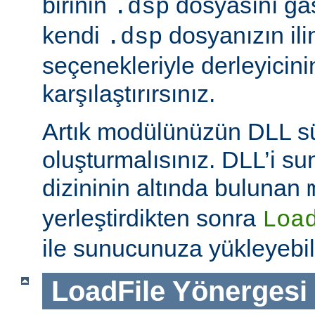
birinin
dosyasını ga
.dsp
kendi
dosyanızın ili
.dsp
seçenekleriyle derleyicinin
karşılaştırırsınız.
Artık modülünüzün DLL 
oluşturmalısınız. DLL’i 
dizininin altında bulunan
yerleştirdikten sonra
Loa
ile sunucunuza yükleyebili
LoadFile
Yönergesi