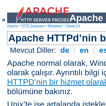
Apache 
Apache
>
HTTP Sunucusu
>
Belgeleme
>
Sürüm 2.4
Apache HTTPd’nin ba
Mevcut Diller:
de
|
en
|
e
Apache normal olarak, Wind
olarak çalışır. Ayrıntılı bilgi 
HTTPD’nin bir hizmet olarak 
bölümüne bakınız.
Unix’te ise artalanda istekl