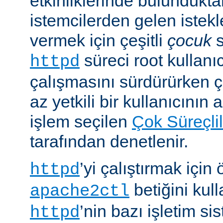
etkinliklerinde bulundukt
istemcilerden gelen istekl
vermek için çeşitli
çocuk
s
süreci root kullanıc
httpd
çalışmasını sürdürürken 
az yetkili bir kullanıcının 
işlem seçilen
Çok Süreçli
tarafından denetlenir.
’yi çalıştırmak için
httpd
betiğini kull
apache2ctl
’nin bazı işletim si
httpd