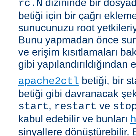
dizininde bir dosyad
rc.N
betiği için bir çağrı eklem
sunucunuzu root yetkileriy
Bunu yapmadan önce sun
ve erişim kısıtlamaları ba
gibi yapılandırıldığından 
betiği, bir s
apache2ctl
betiği gibi davranacak şek
,
ve
start
restart
sto
kabul edebilir ve bunları
sinyallere dönüştürebilir