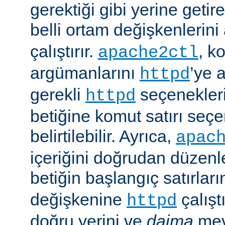
gerektiği gibi yerine getir
belli ortam değişkenlerini
çalıştırır.
, k
apache2ctl
argümanlarını
’ye 
httpd
gerekli
seçenekler
httpd
betiğine komut satırı seçe
belirtilebilir. Ayrıca,
apac
içeriğini doğrudan düzenl
betiğin başlangıç satırlar
değişkenine
çalışt
httpd
doğru yerini ve
daima
mev