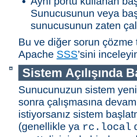
Aynı portu kullanan ba
Sunucusunun veya baş
sunucusunun zaten çal
Bu ve diğer sorun çözme ta
Apache
SSS
’sini inceleyi
Sistem Açılışında 
Sunucunuzun sistem yenid
sonra çalışmasına devam
istiyorsanız sistem başlat
(genellikle ya
d
rc.local