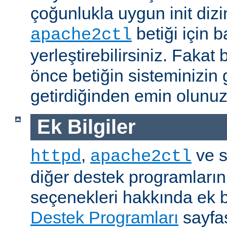
çoğunlukla uygun init dizi
betiği için b
apache2ctl
yerleştirebilirsiniz. Fak
önce betiğin sisteminizin 
getirdiğinden emin olunuz
Ek Bilgiler
,
ve s
httpd
apache2ctl
diğer destek programların
seçenekleri hakkında ek b
Destek Programları
sayfas