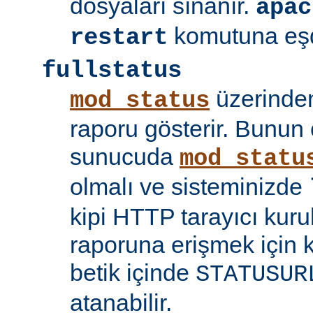
dosyaları sınanır.
apac
komutuna eşd
restart
fullstatus
üzerinden
mod_status
raporu gösterir. Bunun 
sunucuda
mod_statu
olmalı ve sisteminizde
kipi HTTP tarayıcı kuru
raporuna erişmek için 
betik içinde
STATUSUR
atanabilir.