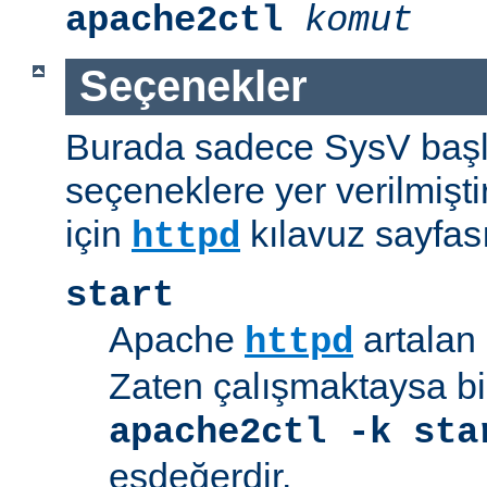
apache2ctl
komut
Seçenekler
Burada sadece SysV başl
seçeneklere yer verilmişt
için
kılavuz sayfas
httpd
start
Apache
artalan 
httpd
Zaten çalışmaktaysa bir
apache2ctl -k sta
eşdeğerdir.