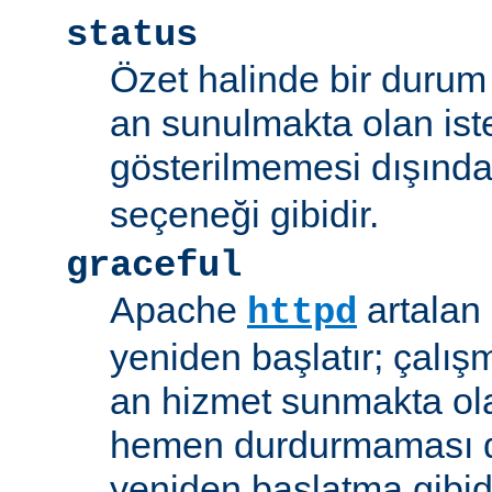
status
Özet halinde bir durum 
an sunulmakta olan ist
gösterilmemesi dışınd
seçeneği gibidir.
graceful
Apache
artalan
httpd
yeniden başlatır; çalışmı
an hizmet sunmakta ola
hemen durdurmaması d
yeniden başlatma gibidi