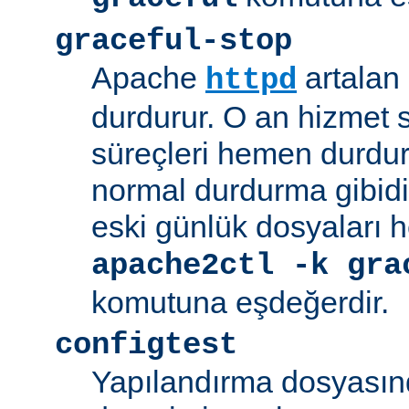
graceful-stop
Apache
artalan
httpd
durdurur. O an hizmet
süreçleri hemen durdu
normal durdurma gibidir
eski günlük dosyaları 
apache2ctl -k gra
komutuna eşdeğerdir.
configtest
Yapılandırma dosyasın