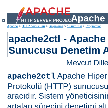
Apache 
Apache
>
HTTP Sunucusu
>
Belgeleme
>
Sürüm 2.4
>
Programlar
apache2ctl - Apach
Sunucusu Denetim 
Mevcut Dill
Apache Hiper 
apache2ctl
Protokolü (HTTP) sunucusu 
aracıdır. Sistem yöneticisi
artalan sürecini denetimi al