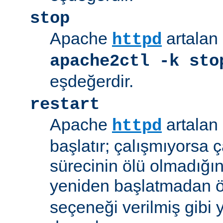
stop
Apache
artalan 
httpd
apache2ctl -k sto
eşdeğerdir.
restart
Apache
artalan 
httpd
başlatır; çalışmıyorsa çal
sürecinin ölü olmadığı
yeniden başlatmadan 
seçeneği verilmiş gibi