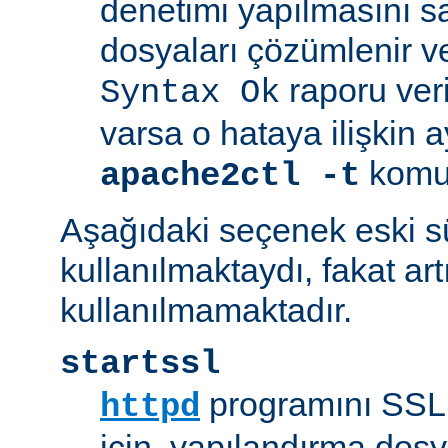
denetimi yapılmasını s
dosyaları çözümlenir ve
raporu veril
Syntax Ok
varsa o hataya ilişkin ayrı
komut
apache2ctl -t
Aşağıdaki seçenek eski 
kullanılmaktaydı, fakat art
kullanılmamaktadır.
startssl
programını SSL 
httpd
için, yapılandırma dosya