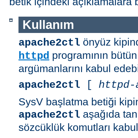
betik içindeki açıklamalara 
Kullanım
önyüz kipind
apache2ctl
programının bütün 
httpd
argümanlarını kabul edebil
apache2ctl
[
httpd-
SysV başlatma betiği kipi
aşağıda tanı
apache2ctl
sözcüklük komutları kabul